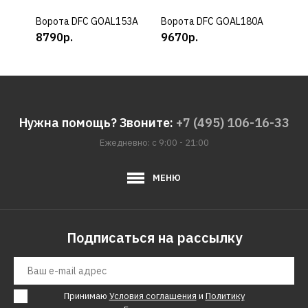
Ворота DFC GOAL153A
КУПИТЬ
Ворота DFC GOAL180A
КУПИТЬ
Воро
8790р.
9670р.
989
Нужна помощь? Звоните:
+7 (495) 106-16-33
Ежедневно: с 9:00 - 21:00
МЕНЮ
Подписаться на рассылку
Принимаю
Условия соглашения
и
Политику