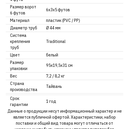
Размер ворот
6х3х5 футов
6 футов
Материал
пластик (PVC / PP)
Диаметр труб
Ø 44 мм
Система
крепления
Traditional
труб
Цвет
белый
Размер
95х19,5х31 см
упаковки
Вес
7,2 / 8,2 кг
Страна
Тайвань
производства
Срок
1 год
гарантии
Данные о продукции несут информационный характер и не
является публичной офертой. Характеристики, набор
поставки и общий вид товара могут отличаться от