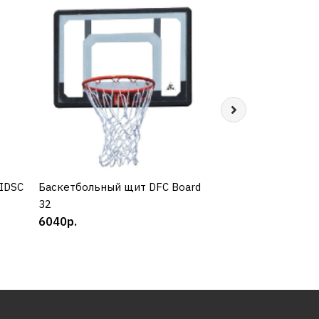
KIDSC
Баскетбольный щит DFC Board
КУПИТЬ
Баскетбольный щ
КУП
32
44M
6040р.
7690р.