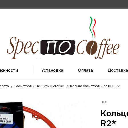
лежности
Установка
Оплата
Доставка
порта
Баскетбольные щиты и стойки
Кольцо баскетбольное DFC R2
DFC
Кольц
R2*