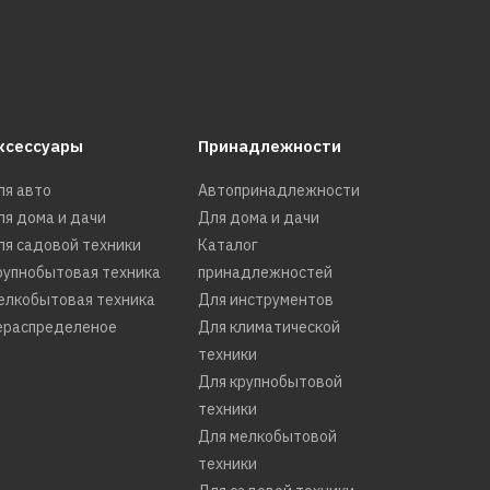
ксессуары
Принадлежности
ля авто
Автопринадлежности
ля дома и дачи
Для дома и дачи
ля садовой техники
Каталог
рупнобытовая техника
принадлежностей
елкобытовая техника
Для инструментов
ераспределеное
Для климатической
техники
Для крупнобытовой
техники
Для мелкобытовой
техники