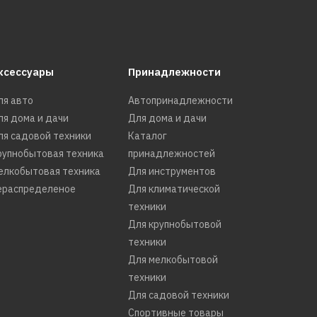
ксессуары
Принадлежности
ля авто
Автопринадлежности
ля дома и дачи
Для дома и дачи
ля садовой техники
Каталог
рупнобытовая техника
принадлежностей
елкобытовая техника
Для инструментов
ераспределеное
Для климатической
техники
Для крупнобытовой
техники
Для мелкобытовой
техники
Для садовой техники
Спортивные товары