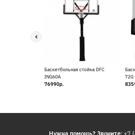
Баскетбольная стойка DFC
КУПИТЬ
Бас
ING60A
72G
76990р.
835
Нужна помощь? Звоните:
+7 