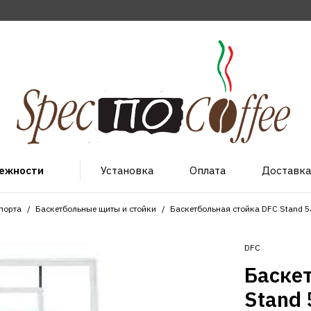
лежности
Установка
Оплата
Доставка
порта
Баскетбольные щиты и стойки
Баскетбольная стойка DFC Stand 
DFC
Баске
Stand