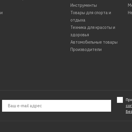
Инструменты
М
ти
Товары для спорта и
Н
отдыха
Техника для красоты и
здоровья
Автомобильные товары
Производители
Пр
со
Бе