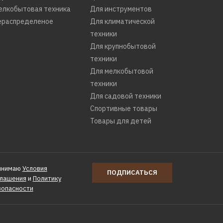
елкобытовая техника
Для инструментов
ераспределеное
Для климатической
техники
Для крупнобытовой
техники
Для мелкобытовой
техники
Для садовой техники
Спортивные товары
Товары для детей
инимаю
Условия
ПОДПИСАТЬСЯ
глашения
и
Политику
зопасности