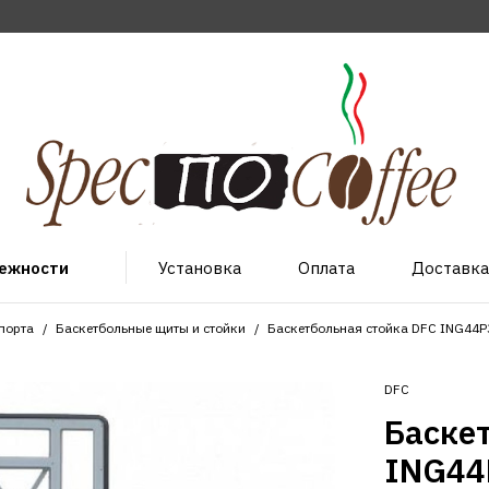
лежности
Установка
Оплата
Доставка
порта
Баскетбольные щиты и стойки
Баскетбольная стойка DFC ING44P
DFC
Баске
ING44