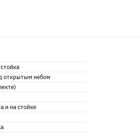
 стойка
од открытым небом
лекте)
а и на стойке
ка