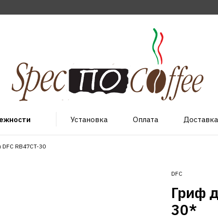
лежности
Установка
Оплата
Доставка
и DFC RB47CT-30
DFC
Гриф 
30*