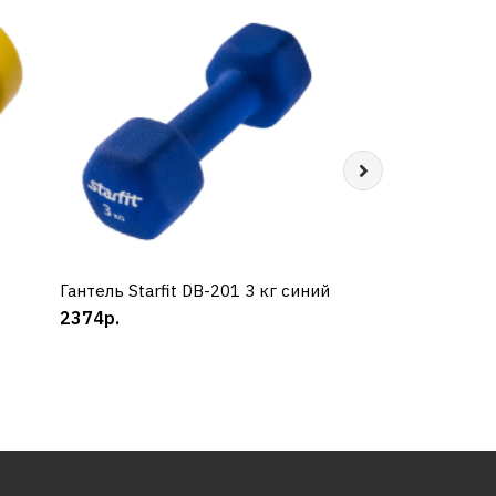
Гантель Starfit DB-201 3 кг синий
КУПИТЬ
Гантель Starfit D
КУП
2374р.
черная
1060р.