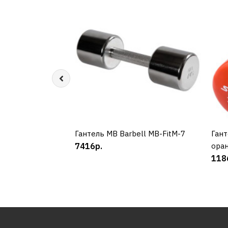
Гантель MB Barbell MB-FitM-7
КУПИТЬ
Гант
7416р.
ора
118