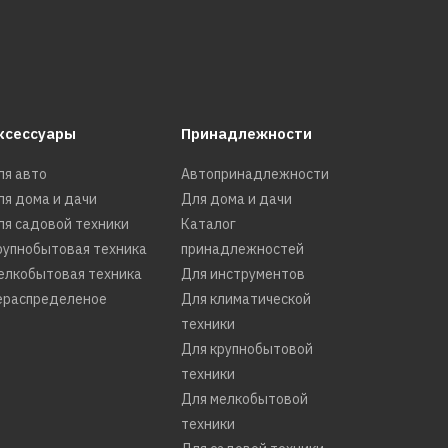
ксессуары
Принадлежности
ля авто
Автопринадлежности
ля дома и дачи
Для дома и дачи
ля садовой техники
Каталог
рупнобытовая техника
принадлежностей
елкобытовая техника
Для инструментов
ераспределеное
Для климатической
техники
Для крупнобытовой
техники
Для мелкобытовой
техники