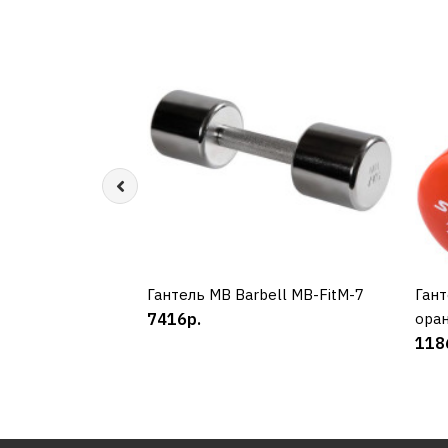
Гантель MB Barbell MB-FitM-7
КУПИТЬ
Гант
7416р.
ора
118