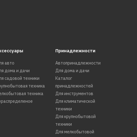
ксессуары
Принадлежности
ля авто
Автопринадлежности
ля дома и дачи
Для дома и дачи
ля садовой техники
Каталог
рупнобытовая техника
принадлежностей
елкобытовая техника
Для инструментов
ераспределеное
Для климатической
техники
Для крупнобытовой
техники
Для мелкобытовой