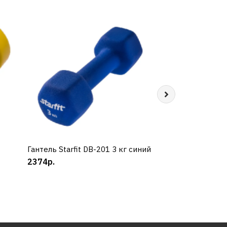
Гантель Starfit DB-201 3 кг синий
КУПИТЬ
Гантель Starfit D
КУП
2374р.
черная
1060р.