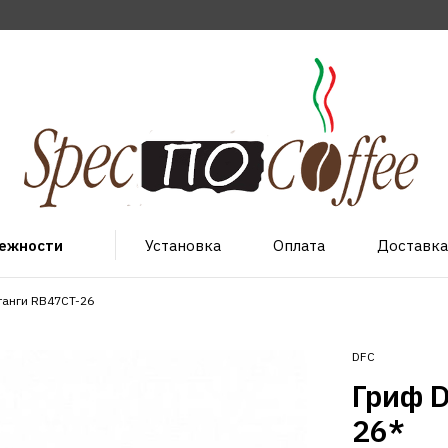
лежности
Установка
Оплата
Доставка
танги RB47CT-26
DFC
Гриф 
26*