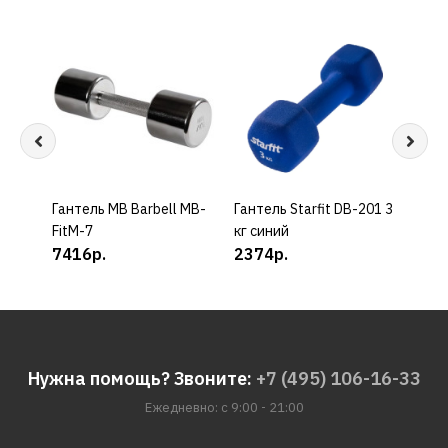
Гантель MB Barbell MB-
КУПИТЬ
Гантель Starfit DB-201 3
КУПИТЬ
Гант
FitM-7
кг синий
кг ч
7416р.
2374р.
536
Нужна помощь? Звоните:
+7 (495) 106-16-33
Ежедневно: с 9:00 - 21:00