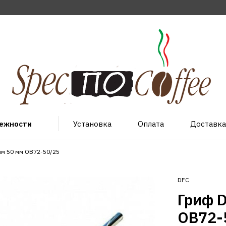
лежности
Установка
Оплата
Доставка
мм 50 мм OB72-50/25
DFC
Гриф 
OB72-