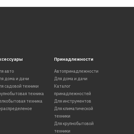
ксессуары
Принадлежности
ля авто
Автопринадлежности
ля дома и дачи
Для дома и дачи
ля садовой техники
Каталог
рупнобытовая техника
принадлежностей
елкобытовая техника
Для инструментов
ераспределеное
Для климатической
техники
Для крупнобытовой
техники