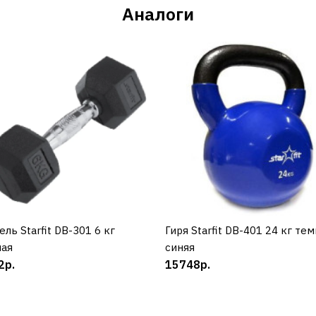
Аналоги
ель Starfit DB-301 6 кг
КУПИТЬ
Гиря Starfit DB-401 24 кг тем
КУПИТЬ
ная
синяя
2р.
15748р.