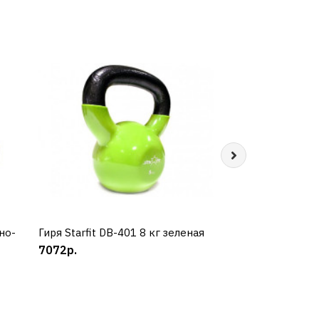
но-
Гиря Starfit DB-401 8 кг зеленая
КУПИТЬ
Диск обрезиненн
КУП
7072р.
Atlet MB-AtletB2
5580р.