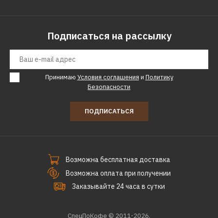
78001
Подписаться на рассылку
1391р.
КУПИТЬ
Принимаю
Условия соглашения
и
Политику
Безопасности
ДОБАВИТЬ К СРАВНЕНИЮ
ДОБАВИТЬ В ПОЖЕЛАНИЯ
ПОДПИСАТЬСЯ
Электрическая грелка
ИНКОР пояс 78010
25х125см
Возможна бесплатная доставка
Возможна оплата при получении
1822р.
Заказывайте 24 часа в сутки
КУПИТЬ
СпецПоКофе © 2011-2026.