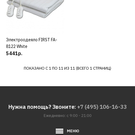
КУПИТЬ
ДОБАВИТЬ К СРАВНЕНИЮ
ДОБАВИТЬ В ПОЖЕЛАНИЯ
Электроодеяло FIRST FA-
КУПИТЬ
БРЕСТ
8122 White
Электрическая грелка
5441р.
БРЕСТ гэмр-7-60 (40*80)
ПОКАЗАНО С 1 ПО 11 ИЗ 11 (ВСЕГО 1 СТРАНИЦ)
1654р.
КУПИТЬ
ДОБАВИТЬ К СРАВНЕНИЮ
Нужна помощь? Звоните:
+7 (495) 106-16-33
ДОБАВИТЬ В ПОЖЕЛАНИЯ
Ежедневно: с 9:00 - 21:00
Электрическая грелка
МЕНЮ
ИНКОР (40см х 50см)