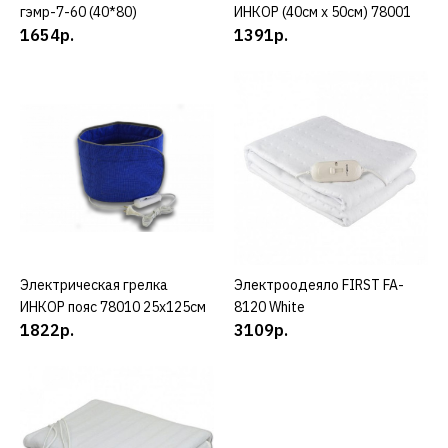
гэмр-7-60 (40*80)
ИНКОР (40см х 50см) 78001
PEKATHERM
1654р.
1391р.
Электрическая грелка
PEKATHERM u30р
8869р.
КУПИТЬ
ДОБАВИТЬ К СРАВНЕНИЮ
ДОБАВИТЬ В ПОЖЕЛАНИЯ
Электрическая грелка
КУПИТЬ
Электроодеяло FIRST FA-
КУПИТЬ
PEKATHERM
ИНКОР пояс 78010 25х125см
8120 White
Электрическая грелка
1822р.
3109р.
PEKATHERM us20td
4662р.