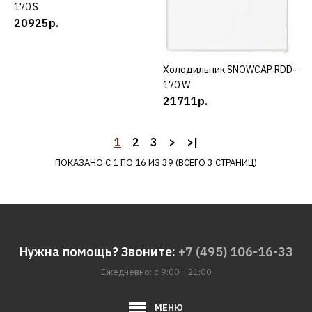
170 S
SNOWCAP
20925р.
Холодильник SNOWCAP L
NF 388 I
Холодильник SNOWCAP RDD-
КУПИТЬ
170 W
45997р.
21711р.
КУПИТЬ
1
2
3
>
>|
ДОБАВИТЬ К СРАВНЕНИЮ
ПОКАЗАНО С 1 ПО 16 ИЗ 39 (ВСЕГО 3 СТРАНИЦ)
ДОБАВИТЬ В ПОЖЕЛАНИЯ
SNOWCAP
Холодильник SNOWCAP
Нужна помощь? Звоните:
+7 (495) 106-16-33
RCD-300
Ежедневно: с 9:00 - 21:00
26129р.
МЕНЮ