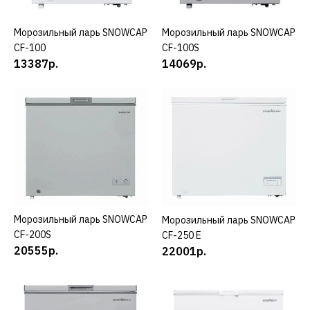
ДОБАВИТЬ В ПОЖЕЛАНИЯ
Морозильный ларь SNOWCAP
КУПИТЬ
Морозильный ларь SNOWCAP
КУПИТЬ
SNOWCAP
CF-100
CF-100S
Морозильный ларь
13387р.
14069р.
SNOWCAP CF-100S
14069р.
КУПИТЬ
ДОБАВИТЬ К СРАВНЕНИЮ
ДОБАВИТЬ В ПОЖЕЛАНИЯ
Морозильный ларь SNOWCAP
КУПИТЬ
Морозильный ларь SNOWCAP
КУПИТЬ
CF-200S
CF-250 E
SNOWCAP
20555р.
22001р.
Морозильный ларь
SNOWCAP CF-200S