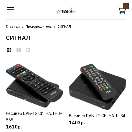
Главная
Производитель
СИГНАЛ
СИГНАЛ
СИГНАЛ
Ресивер DVB-T2 СИГНАЛ
HD-555
1610р.
Ресивер DVB-T2 СИГНАЛ HD-
КУПИТЬ
КУПИТЬ
Ресивер DVB-T2 СИГНАЛ T34
КУПИТЬ
555
1403р.
1610р.
ДОБАВИТЬ К СРАВНЕНИЮ