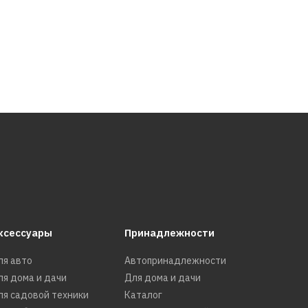
Гидромассажная
КУП
GROSSMAN GR-16
237420р.
ксессуары
Принадлежности
ля авто
Автопринадлежности
ля дома и дачи
Для дома и дачи
ля садовой техники
Каталог