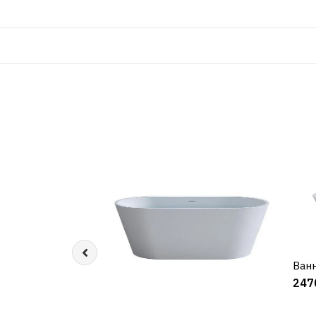
Ван
247