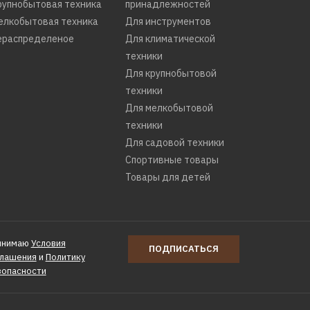
рупнобытовая техника
принадлежностей
елкобытовая техника
Для инструментов
ераспределеное
Для климатической
техники
Для крупнобытовой
техники
Для мелкобытовой
техники
Для садовой техники
Спортивные товары
Товары для детей
инимаю
Условия
ПОДПИСАТЬСЯ
глашения
и
Политику
зопасности