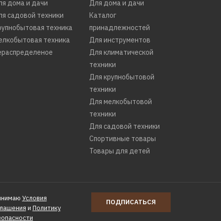
ля дома и дачи
Для дома и дачи
ля садовой техники
Каталог
рупнобытовая техника
принадлежностей
елкобытовая техника
Для инструментов
ераспределеное
Для климатической
техники
Для крупнобытовой
техники
Для мелкобытовой
техники
Для садовой техники
Спортивные товары
Товары для детей
инимаю
Условия
ПОДПИСАТЬСЯ
глашения
и
Политику
зопасности