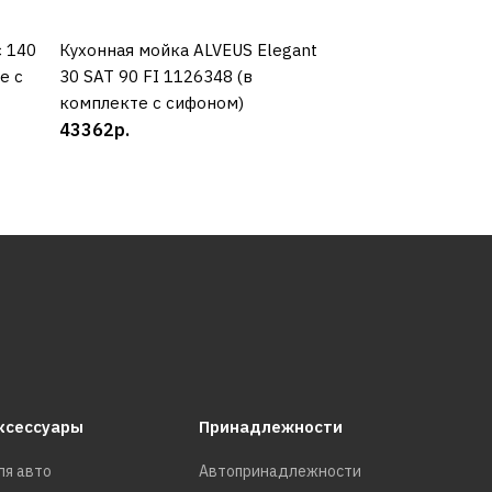
c 140
Кухонная мойка ALVEUS Elegant
КУПИТЬ
Кухонная мойка 
КУП
е с
30 SAT 90 FI 1126348 (в
GRANITAL ATROX 
комплекте с сифоном)
G11 1139079
43362р.
41940р.
ксессуары
Принадлежности
ля авто
Автопринадлежности