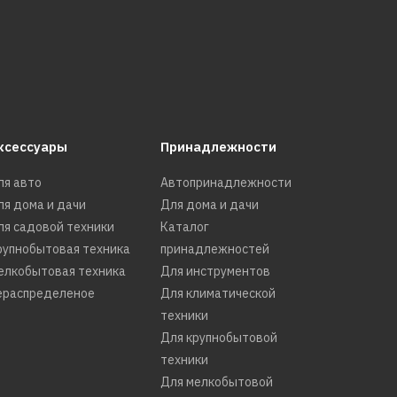
ксессуары
Принадлежности
ля авто
Автопринадлежности
ля дома и дачи
Для дома и дачи
ля садовой техники
Каталог
рупнобытовая техника
принадлежностей
елкобытовая техника
Для инструментов
ераспределеное
Для климатической
техники
Для крупнобытовой
техники
Для мелкобытовой