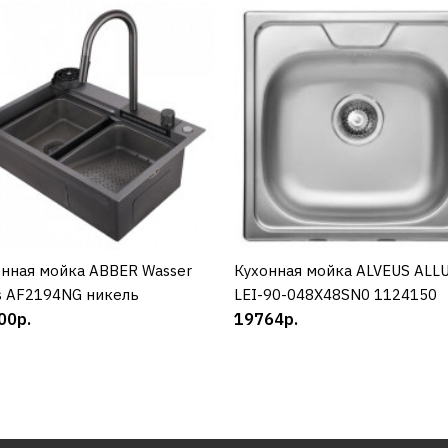
нная мойка ABBER Wasser
КУПИТЬ
Кухонная мойка ALVEUS ALL
КУПИТЬ
s AF2194NG никель
LEI-90-048X48SN0 1124150
00р.
19764р.