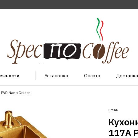
лежности
Установка
Оплата
Доставка
PVD Nano Golden
EMAR
Кухон
117A 