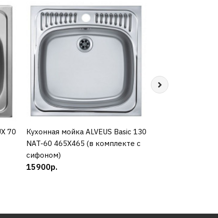
UX 70
Кухонная мойка ALVEUS Basic 130
КУПИТЬ
Кухонная мойка 
КУП
NAT-60 465X465 (в комплекте с
NAT-90 1100905 
сифоном)
сифоном 110238
15900р.
26082р.