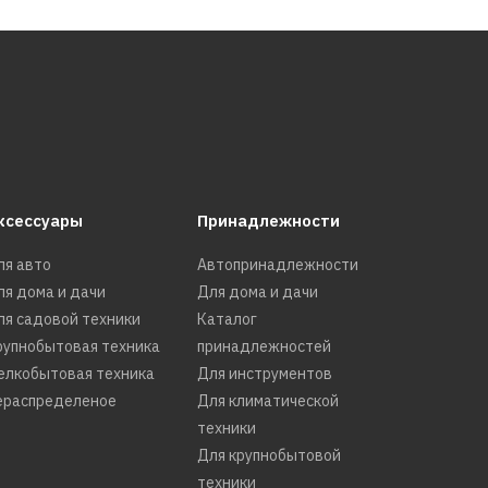
ксессуары
Принадлежности
ля авто
Автопринадлежности
ля дома и дачи
Для дома и дачи
ля садовой техники
Каталог
рупнобытовая техника
принадлежностей
елкобытовая техника
Для инструментов
ераспределеное
Для климатической
техники
Для крупнобытовой
техники