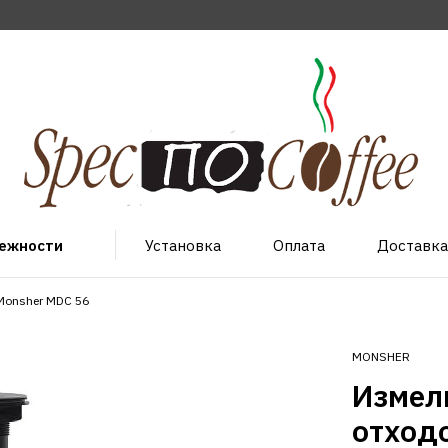
лежности
Установка
Оплата
Доставка
Monsher MDC 56
MONSHER
Измел
отход