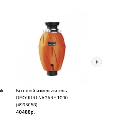
nk
Бытовой измельчитель
КУПИТЬ
Бытовой измель
КУП
OMOIKIRI NAGARE 1000
OMOIKIRI NAGARE
(4995058)
29188р.
40488р.