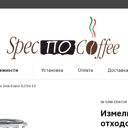
лежности
Установка
Оплата
Доставка
 Sink Erator ILC50-13
IN SINK ERATOR
Измел
отходо