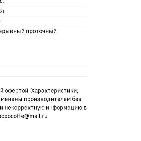
с.
Вт
л
ерывный проточный
й офертой. Характеристики,
изменены производителем без
ли некорректную информацию в
ecpocoffe@mail.ru