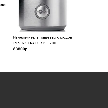
одов
Измельчитель п
КУП
In Sink Erator IS
63990р.
Измельчитель пищевых отходов
КУПИТЬ
IN SINK ERATOR ISE 200
68800р.