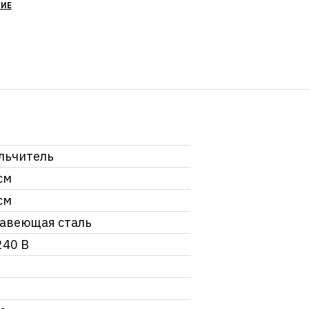
НИЕ
льчитель
см
см
авеющая сталь
240 В