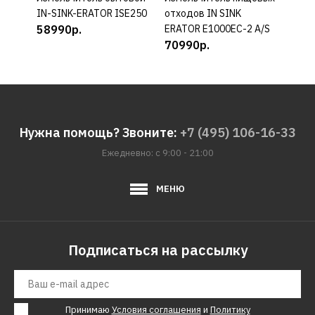
IN-SINK-ERATOR ISE250
отходов IN SINK
отхо
58990р.
ERATOR E1000EC-2 A/S
ILC5
70990р.
609
Нужна помощь? Звоните:
+7 (495) 106-16-33
Ежедневно: с 9:00 - 21:00
МЕНЮ
Подписаться на рассылку
Принимаю
Условия соглашения
и
Политику