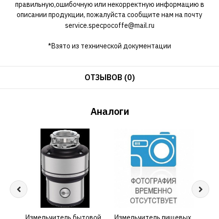
правильную,ошибочную или некорректную информацию в
описании продукции, пожалуйста сообщите нам на почту
service.specpocoffe@mail.ru
*Взято из технической документации
ОТЗЫВОВ (0)
Аналоги
Измельчитель бытовой
КУПИТЬ
Измельчитель пищевых
КУПИТЬ
Изме