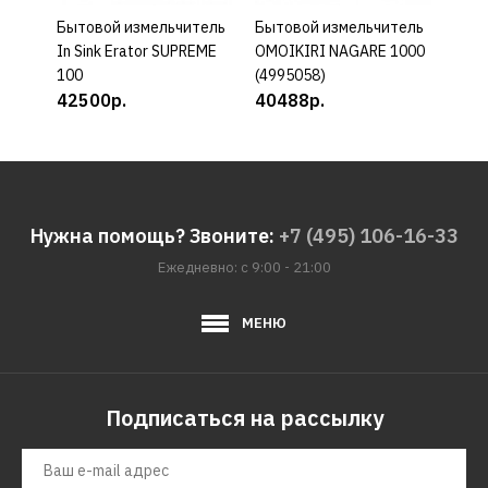
Бытовой измельчитель
КУПИТЬ
Бытовой измельчитель
КУПИТЬ
Быто
In Sink Erator SUPREME
OMOIKIRI NAGARE 1000
OMOI
100
(4995058)
(499
42500р.
40488р.
352
Нужна помощь? Звоните:
+7 (495) 106-16-33
Ежедневно: с 9:00 - 21:00
МЕНЮ
Подписаться на рассылку