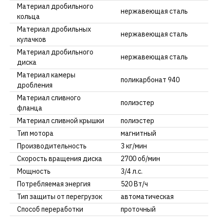
Материал дробильного
нержавеющая сталь
кольца
Материал дробильных
нержавеющая сталь
кулачков
Материал дробильного
нержавеющая сталь
диска
Материал камеры
поликарбонат 940
дробления
Материал сливного
полиэстер
фланца
Материал сливной крышки
полиэстер
Тип мотора
магнитный
Производительность
3 кг/мин
Скорость вращения диска
2700 об/мин
Мощность
3/4 л.с.
Потребляемая энергия
520 Вт/ч
Тип защиты от перегрузок
автоматическая
Способ переработки
проточный