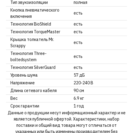
Тип звукоизоляции
полная
Кнопка пневматического
есть
включения
Технология BioShield
есть
Технология TorqueMaster
есть
Крышка толкатель Мr.
есть
Scrappy
Технология Three-
есть
boltedsystem
Технология SilverGuard
есть
Уровень шума
57 дБ
Напряжение
220-240 В
Длина сетевого кабеля
90 см
Вес
6.9 кг
Срок гарантии
1 год
Данные о продукции несут информационный характер и не
является публичной офертой. Характеристики, набор
поставки и общий вид товара могут отличаться от
указанных или быть изменены производителем без