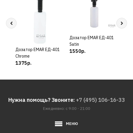
Дозатор EMAR ЕД-401
КУПИТЬ
Доз
Satin
ЕД-4
Дозатор EMAR ЕД-401
КУПИТЬ
1550р.
293
Chrome
1375р.
Нужна помощь? Звоните:
+7 (495) 106-16-33
Ежедневно: с 9:00 - 21:00
МЕНЮ