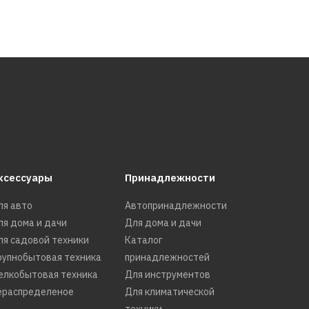
ксессуары
Принадлежности
ля авто
Автопринадлежности
ля дома и дачи
Для дома и дачи
ля садовой техники
Каталог
рупнобытовая техника
принадлежностей
елкобытовая техника
Для инструментов
ераспределеное
Для климатической