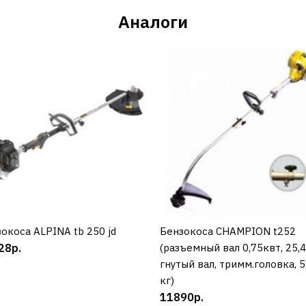
Аналоги
окоса ALPINA tb 250 jd
КУПИТЬ
Бензокоса CHAMPION t252
КУПИТЬ
28р.
(разъемный вал 0,75квт, 25,
гнутый вал, тримм.головка, 5
кг)
11890р.