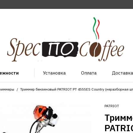
лежности
Установка
Оплата
Доставка
триммеры
Триммер бензиновый PATRIOT PT 4555ES Country (неразборная ш
PATRIOT
Тримм
PATRI