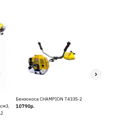
Бензокоса CHAMPION Т433S-2
КУПИТЬ
Бензокоса CHAM
КУП
4см3,
10790р.
11090р.
,2