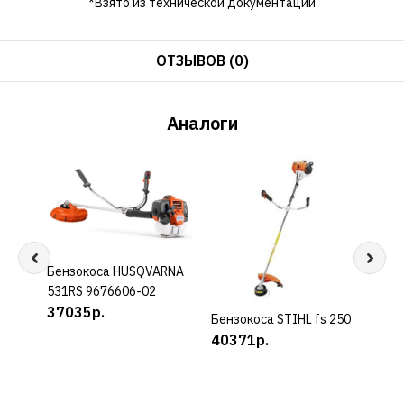
*Взято из технической документации
ОТЗЫВОВ (0)
Аналоги
Бензокоса HUSQVARNA
КУПИТЬ
531RS 9676606-02
37035р.
Бензокоса STIHL fs 250
КУПИТЬ
Мото
40371р.
BCG3
399