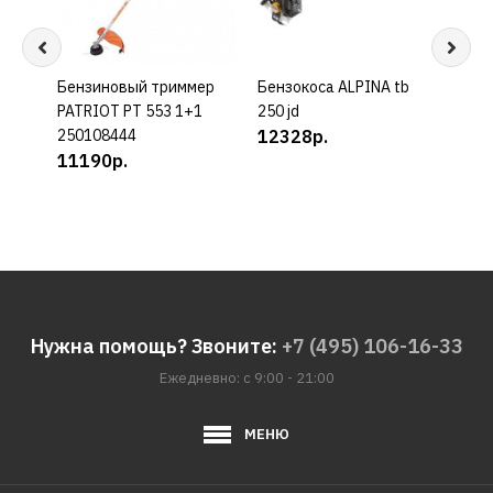
Бензиновый триммер
КУПИТЬ
Бензокоса ALPINA tb
КУПИТЬ
Бенз
PATRIOT PT 553 1+1
250 jd
t252
250108444
12328р.
0,75
11190р.
вал,
кг)
118
Нужна помощь? Звоните:
+7 (495) 106-16-33
Ежедневно: с 9:00 - 21:00
МЕНЮ