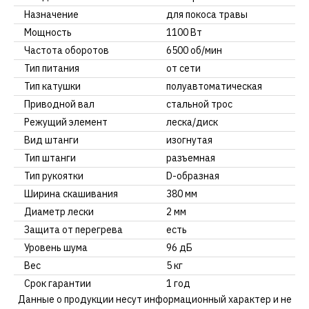
Назначение
для покоса травы
Мощность
1100 Вт
Частота оборотов
6500 об/мин
Тип питания
от сети
Тип катушки
полуавтоматическая
Приводной вал
стальной трос
Режущий элемент
леска/диск
Вид штанги
изогнутая
Тип штанги
разъемная
Тип рукоятки
D-образная
Ширина скашивания
380 мм
Диаметр лески
2 мм
Защита от перегрева
есть
Уровень шума
96 дБ
Вес
5 кг
Срок гарантии
1 год
Данные о продукции несут информационный характер и не