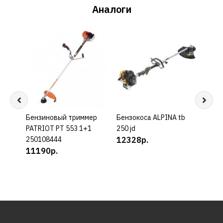
Аналоги
Бензиновый триммер
КУПИТЬ
Бензокоса ALPINA tb
КУПИТЬ
Бенз
PATRIOT PT 553 1+1
250 jd
t252
250108444
12328р.
0,75
11190р.
вал,
кг)
118