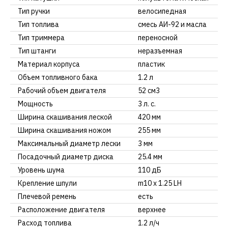
Тип ручки
велосипедная
Тип топлива
смесь АИ-92 и масла
Тип триммера
переносной
Тип штанги
неразъемная
Материал корпуса
пластик
Объем топливного бака
1.2 л
Рабочий объем двигателя
52 см3
Мощность
3 л. с.
Ширина скашивания леской
420 мм
Ширина скашивания ножом
255 мм
Максимальный диаметр лески
3 мм
Посадочный диаметр диска
25.4 мм
Уровень шума
110 дБ
Крепление шпули
m10 x 1.25 LH
Плечевой ремень
есть
Расположение двигателя
верхнее
Расход топлива
1.2 л/ч