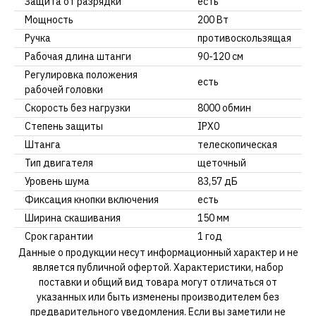
Защита от разрядки
есть
Мощность
200 Вт
Ручка
противоскользящая
Рабочая длина штанги
90-120 см
Регулировка положения
есть
рабочей головки
Скорость без нагрузки
8000 обмин
Степень защиты
IPX0
Штанга
телескопическая
Тип двигателя
щеточный
Уровень шума
83,57 дБ
Фиксация кнопки включения
есть
Ширина скашивания
150 мм
Срок гарантии
1 год
Данные о продукции несут информационный характер и не
является публичной офертой. Характеристики, набор
поставки и общий вид товара могут отличаться от
указанных или быть изменены производителем без
предварительного уведомления. Если вы заметили не