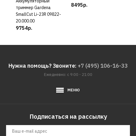
Аккумуляторный
КУПИТЬ
8495р.
877
триммер Gardena
SmallCut Li-23R 09822-
20.000.00
9754р.
Нужна помощь? Звоните:
+7 (495) 106-16-33
Ежедневно: с 9:00 - 21:00
МЕНЮ
Подписаться на рассылку