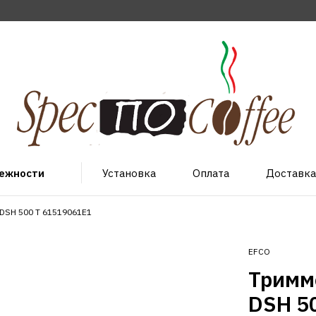
лежности
Установка
Оплата
Доставка
DSH 500 T 61519061E1
EFCO
Тримм
DSH 5