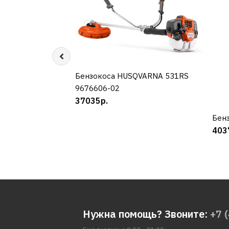
Бензокоса HUSQVARNA 531RS
КУПИТЬ
9676606-02
37035р.
Бенз
403
Нужна помощь? Звоните:
+7 