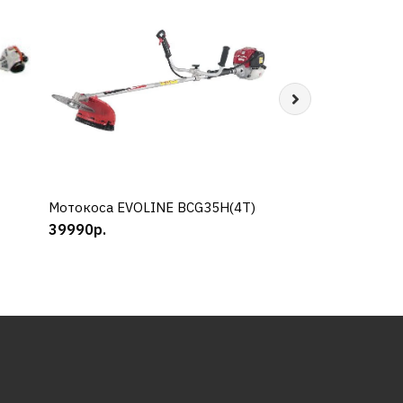
Мотокоса EVOLINE BCG35H(4T)
КУПИТЬ
Триммер EFCO D
КУП
39990р.
42990р.