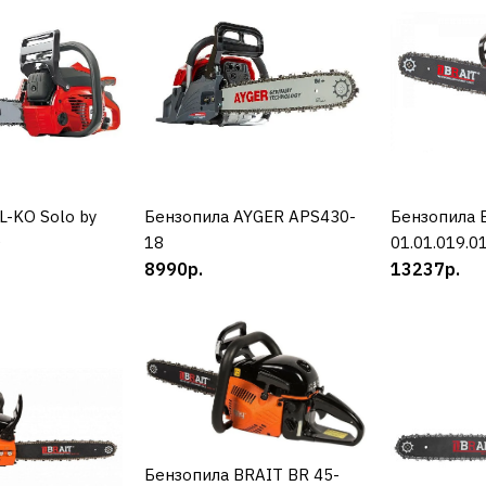
AL-KO
Бензопила
6442 127
19990р.
L-KO Solo by
УПИТЬ
Бензопила AYGER APS430-
КУПИТЬ
Бензопила 
К
0
18
01.01.019.0
8990р.
13237р.
ДОБАВИТЬ К С
ДОБАВИТ
Бензопила BRAIT BR 45-
КУПИТЬ
AYGER