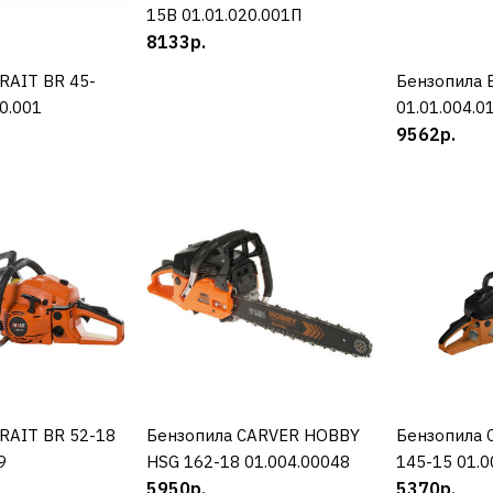
Бензопила
15В 01.01.020.001П
8133р.
18
RAIT BR 45-
УПИТЬ
Бензопила 
К
0.001
01.01.004.0
9562р.
8990р.
ДОБАВИТЬ К С
ДОБАВИТ
BRAIT
Бензопила
RAIT BR 52-18
УПИТЬ
Бензопила CARVER HOBBY
КУПИТЬ
Бензопила 
К
9
HSG 162-18 01.004.00048
145-15 01.0
01.01.019
5950р.
5370р.