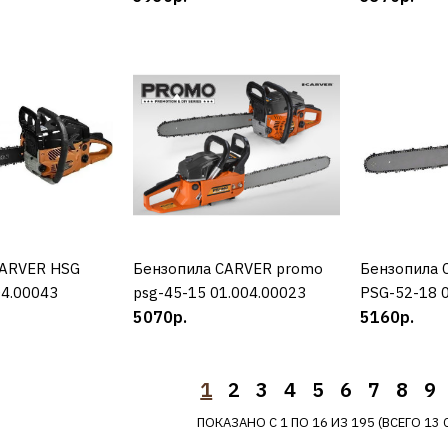
13237р.
ДОБАВИТЬ К С
ДОБАВИТ
BRAIT
Бензопила
CARVER HSG
УПИТЬ
Бензопила CARVER promo
КУПИТЬ
Бензопила
К
04.00043
psg-45-15 01.004.00023
PSG-52-18 
01.01.002
5070р.
5160р.
1
2
3
4
5
6
7
8
9
9938р.
ПОКАЗАНО С 1 ПО 16 ИЗ 195 (ВСЕГО 13 