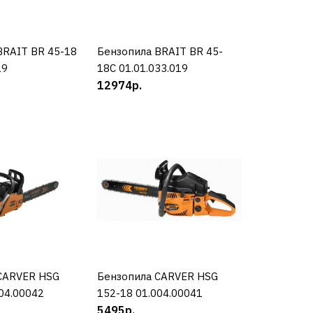
 AYGER APS430-
BRAIT BR 45-18
УПИТЬ
Бензопила BRAIT BR 45-
КУПИТЬ
19
18C 01.01.033.019
12974р.
КУПИТЬ
РАВНЕНИЮ
Ь В ПОЖЕЛАНИЯ
 BRAIT BR 25-12
CARVER HSG
УПИТЬ
Бензопила CARVER HSG
КУПИТЬ
04.00042
152-18 01.004.00041
.019
5495р.