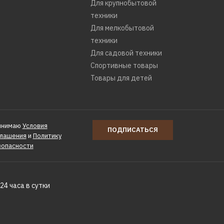
Для крупнобытовой
 BRAIT BR 45-
техники
Для мелкобытовой
.020.001П
техники
Для садовой техники
Спортивные товары
Товары для детей
КУПИТЬ
РАВНЕНИЮ
инимаю
Условия
ПОДПИСАТЬСЯ
Ь В ПОЖЕЛАНИЯ
глашения
и
Политику
зопасности
 BRAIT BR 45-18
24 часа в сутки
.019