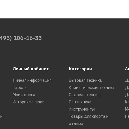
ДОБАВИТЬ К С
ДОБАВИТ
BRAIT
(495) 106-16-33
Бензопила
15В 01.01
Личный кабинет
Категории
А
7039р.
Личная информация
Бытовая техника
Д
Пароль
Климатическая техника
Д
Мои адреса
Садовая техника
Д
История заказов
Сантехника
К
ДОБАВИТЬ К С
Инструменты
М
ДОБАВИТ
ти
Товары для спорта и
Н
отдыха