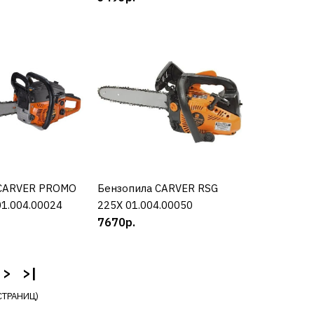
КУПИТЬ
РАВНЕНИЮ
Ь В ПОЖЕЛАНИЯ
 BRAIT BR 45-15
 CARVER PROMO
УПИТЬ
Бензопила CARVER RSG
КУПИТЬ
01.004.00024
225Х 01.004.00050
.019
7670р.
>
>|
СТРАНИЦ)
КУПИТЬ