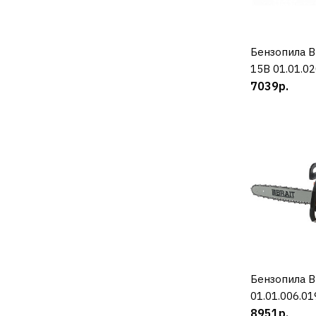
Бензопила B
К
15В 01.01.02
7039р.
Бензопила B
К
01.01.006.01
8951р.