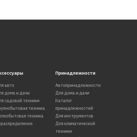
РАВНЕНИЮ
Ь В ПОЖЕЛАНИЯ
 BRAIT BR 45-
.020.001
ксессуары
Принадлежности
ля авто
Автопринадлежности
ля дома и дачи
Для дома и дачи
КУПИТЬ
ля садовой техники
Каталог
рупнобытовая техника
принадлежностей
РАВНЕНИЮ
елкобытовая техника
Для инструментов
Ь В ПОЖЕЛАНИЯ
ераспределеное
Для климатической
техники