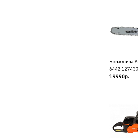
Бензопила A
К
6442 12743
19990р.