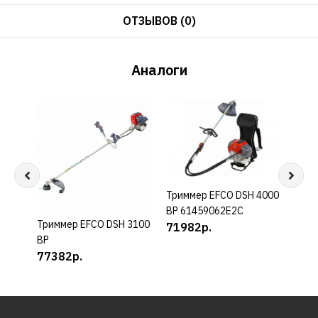
ОТЗЫВОВ (0)
Аналоги
Триммер EFCO DSH 4000
КУПИТЬ
BP 61459062E2C
Триммер EFCO DSH 3100
КУПИТЬ
Трим
71982р.
BP
4410
77382р.
699