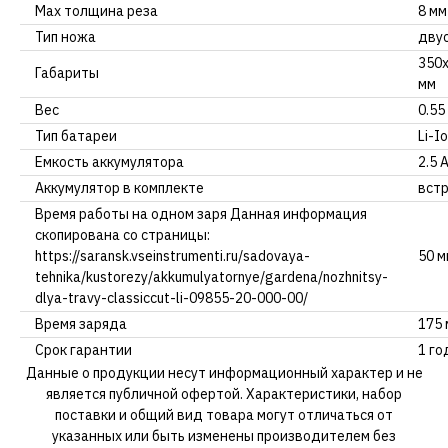
Мах толщина реза
8 мм
Тип ножа
дву
350
Габариты
мм
Вес
0.55
Тип батареи
Li-I
Емкость аккумулятора
2.5 
Аккумулятор в комплекте
вст
Время работы на одном заря Данная информация
скопирована со страницы:
https://saransk.vseinstrumenti.ru/sadovaya-
50 м
tehnika/kustorezy/akkumulyatornye/gardena/nozhnitsy-
dlya-travy-classiccut-li-09855-20-000-00/
Время заряда
175 
Срок гарантии
1 го
Данные о продукции несут информационный характер и не
является публичной офертой. Характеристики, набор
поставки и общий вид товара могут отличаться от
указанных или быть изменены производителем без