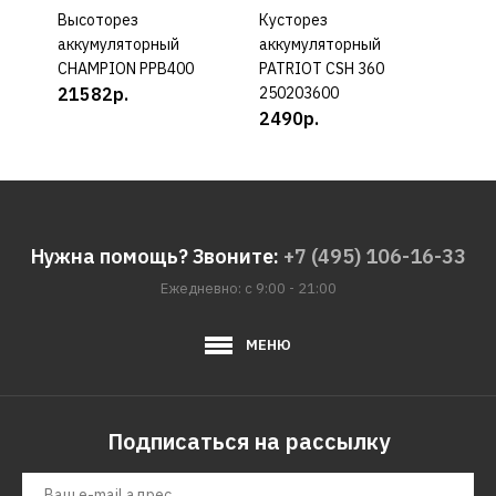
Высоторез
КУПИТЬ
Кусторез
КУПИТЬ
Куст
аккумуляторный
аккумуляторный
акку
CHAMPION PPB400
PATRIOT CSH 360
PATR
21582р.
250203600
2502
2490р.
389
Нужна помощь? Звоните:
+7 (495) 106-16-33
Ежедневно: с 9:00 - 21:00
МЕНЮ
Подписаться на рассылку