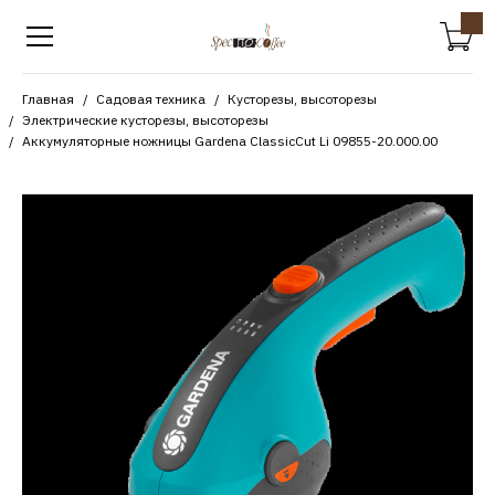
Главная
Садовая техника
Кусторезы, высоторезы
Электрические кусторезы, высоторезы
Аккумуляторные ножницы Gardena ClassicCut Li 09855-20.000.00