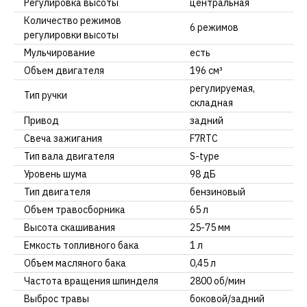
Регулировка высоты
центральная
Количество режимов
6 режимов
регулировки высоты
Мульчирование
есть
Объем двигателя
196 см³
регулируемая,
Тип ручки
складная
Привод
задний
Свеча зажигания
F7RTC
Тип вала двигателя
S-type
Уровень шума
98 дБ
Тип двигателя
бензиновый
Объем травосборника
65 л
Высота скашивания
25-75 мм
Емкость топливного бака
1 л
Объем масляного бака
0,45 л
Частота вращения шпинделя
2800 об/мин
Выброс травы
боковой/задний