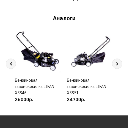
Аналоги
Бензиновая
КУПИТЬ
Бензиновая
КУПИТЬ
Бенз
газонокосилка LIFAN
газонокосилка LIFAN
газо
XSS46
XSS51
PT 4
26000р.
24700р.
384