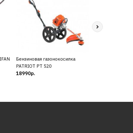
Газонокосилка A
КУП
23390р.
LIFAN
Бензиновая газонокосилка
КУПИТЬ
PATRIOT PT 520
18990р.