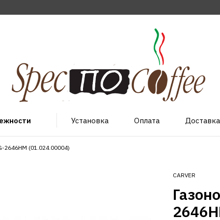
лежности
Установка
Оплата
Доставка
-2646HM (01.024.00004)
CARVER
Газон
2646H