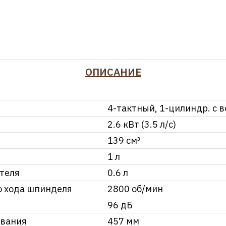
ОПИСАНИЕ
4-тактный, 1-цилиндр. c
2.6 кВт (3.5 л/с)
139 см³
1 л
теля
0.6 л
о хода шпинделя
2800 об/мин
96 дБ
ивания
457 мм