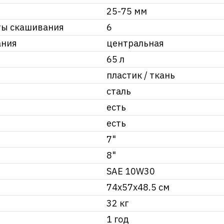
25-75 мм
ты скашивания
6
ания
центральная
65 л
пластик / ткань
сталь
есть
есть
7"
8"
SAE 10W30
74х57х48.5 см
32 кг
1 год