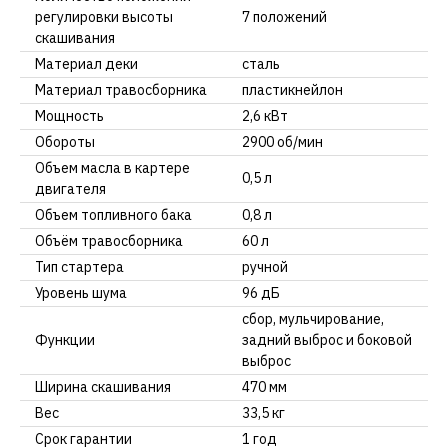
регулировки высоты
7 положений
скашивания
Материал деки
сталь
Материал травосборника
пластикнейлон
Мощность
2,6 кВт
Обороты
2900 об/мин
Объем масла в картере
0,5 л
двигателя
Объем топливного бака
0,8 л
Объём травосборника
60 л
Тип стартера
ручной
Уровень шума
96 дБ
сбор, мульчирование,
Функции
задний выброс и боковой
выброс
Ширина скашивания
470 мм
Вес
33,5 кг
Срок гарантии
1 год