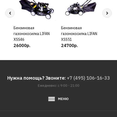
Бензиновая
КУПИТЬ
Бензиновая
КУПИТЬ
Бенз
газонокосилка LIFAN
газонокосилка LIFAN
газо
XSS46
XSS51
PT 4
26000р.
24700р.
384
Нужна помощь? Звоните:
+7 (495) 106-16-33
Ежедневно: с 9:00 - 21:00
МЕНЮ