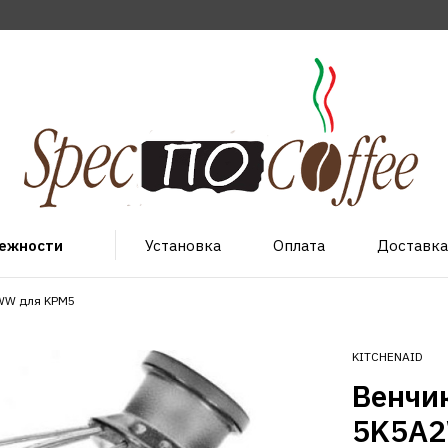
лежности
Установка
Оплата
Доставка
WW для KPM5
KITCHENAID
Венчи
5K5A2