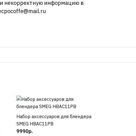
ли некорректную информацию в
ecpocoffe@mail.ru
Набор аксессуаров для блендера
КУПИТЬ
Набор аксессуар
КУП
SMEG HBAC11PB
SMEG HBAC11RD
9990р.
9990р.