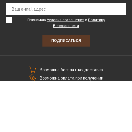
КУПИТЬ
ДОБАВИТЬ К СРАВНЕНИЮ
Принимаю
Условия соглашения
и
Политику
ДОБАВИТЬ В ПОЖЕЛАНИЯ
Безопасности
SMEG
ПОДПИСАТЬСЯ
Набор аксессуаров для
погружного блендера
SMEG HBAC01BL
Возможна бесплатная доставка
Возможна оплата при получении
14985р.
Заказывайте 24 часа в сутки
КУПИТЬ
СпецПоКофе © 2011-2026.
ДОБАВИТЬ К СРАВНЕНИЮ
ДОБАВИТЬ В ПОЖЕЛАНИЯ
SMEG