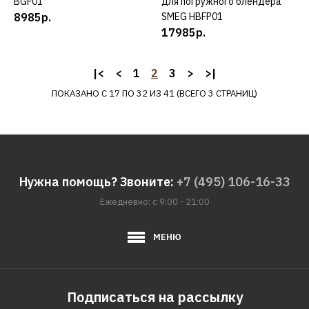
BGF01
для погружного блендера
Лопатка KITCHENAID
8985р.
SMEG HBFP01
5KSM35CFB для чаши 3.3
17985р.
л
|<
<
1
2
3
>
>|
ПОКАЗАНО С 17 ПО 32 ИЗ 41 (ВСЕГО 3 СТРАНИЦ)
7485р.
КУПИТЬ
ДОБАВИТЬ К СРАВНЕНИЮ
ДОБАВИТЬ В ПОЖЕЛАНИЯ
Нужна помощь? Звоните:
+7 (495) 106-16-33
Ежедневно: с 9:00 - 21:00
KITCHENAID
Лоток KITCHENAID
МЕНЮ
5KSMFT для 5KSMFGA
11985р.
Подписаться на рассылку