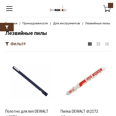
Главная
Принадлежности
Для инструментов
Лезвийные пилы
Лезвийные пилы
ФИЛЬТР
DEWALT
Полотно для пил DEWALT
dt2974
9689р.
КУПИТЬ
Полотно для пил DEWALT
КУПИТЬ
Пилка DEWALT dt2172
КУПИТЬ
ДОБАВИТЬ К СРАВНЕНИЮ