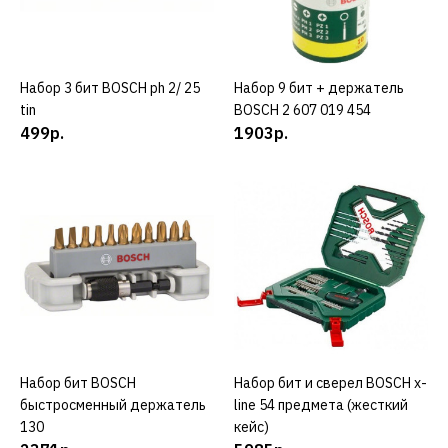
ДОБАВИТЬ К СРАВНЕНИЮ
ДОБАВИТЬ В ПОЖЕЛАНИЯ
Набор 3 бит BOSCH ph 2/ 25
КУПИТЬ
Набор 9 бит + держатель
КУПИТЬ
DEWALT
tin
BOSCH 2 607 019 454
Водосборник DEWALT d
499р.
1903р.
215852
2044р.
КУПИТЬ
ДОБАВИТЬ К СРАВНЕНИЮ
ДОБАВИТЬ В ПОЖЕЛАНИЯ
HELLER
Набор бит BOSCH
КУПИТЬ
Набор бит и сверел BOSCH x-
КУПИТЬ
Набор 19 белых сверл
быстросменный держатель
line 54 предмета (жесткий
металл HELLER hss super-
130
кейс)