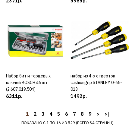
2371р.
pro
5985р.
2401р.
КУПИТЬ
ДОБАВИТЬ К СРАВНЕНИЮ
ДОБАВИТЬ В ПОЖЕЛАНИЯ
BOSCH
Набор бит и торцевых
КУПИТЬ
набор из 4-х отверток
КУПИТЬ
Набор 3 бит BOSCH 49 мм
ключей BOSCH 46 шт
cushiongrip STANLEY 0-65-
ph2 xh
(2.607.019.504)
013
6311р.
1492р.
1429р.
1
2
3
4
5
6
7
8
9
>
>|
КУПИТЬ
ПОКАЗАНО С 1 ПО 16 ИЗ 529 (ВСЕГО 34 СТРАНИЦ)
ДОБАВИТЬ К СРАВНЕНИЮ