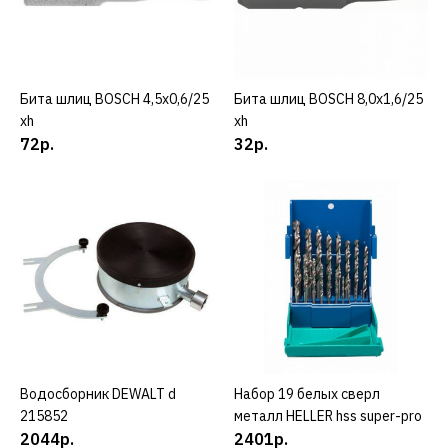
194р.
КУПИТЬ
ДОБАВИТЬ К СРАВНЕНИЮ
Бита шлиц BOSCH 4,5х0,6/25
КУПИТЬ
Бита шлиц BOSCH 8,0х1,6/25
КУПИТЬ
xh
xh
ДОБАВИТЬ В ПОЖЕЛАНИЯ
72р.
32р.
BOSCH
Бита BOSCH ph 2/ 25 xh
157р.
КУПИТЬ
ДОБАВИТЬ К СРАВНЕНИЮ
ДОБАВИТЬ В ПОЖЕЛАНИЯ
Водосборник DEWALT d
КУПИТЬ
Набор 19 белых сверл
КУПИТЬ
215852
металл HELLER hss super-pro
BOSCH
2044р.
2401р.