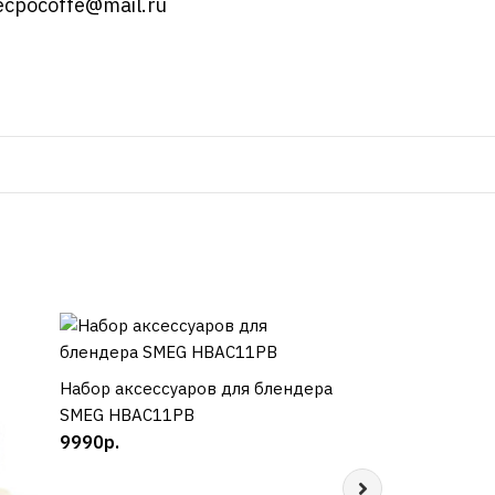
ecpocoffe@mail.ru
Набор аксессуаров для блендера
КУПИТЬ
Набор аксессуар
КУП
SMEG HBAC11PB
SMEG HBAC11RD
9990р.
9990р.