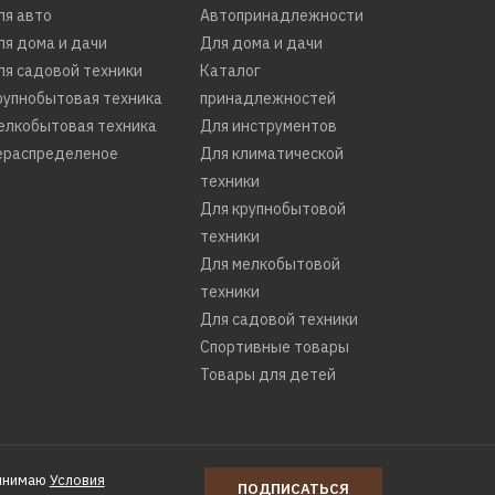
ля авто
Автопринадлежности
ля дома и дачи
Для дома и дачи
ля садовой техники
Каталог
рупнобытовая техника
принадлежностей
елкобытовая техника
Для инструментов
ераспределеное
Для климатической
техники
Для крупнобытовой
техники
Для мелкобытовой
техники
Для садовой техники
Спортивные товары
Товары для детей
инимаю
Условия
ПОДПИСАТЬСЯ