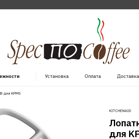
лежности
Установка
Оплата
Доставка
B для KPM5
KITCHENAID
Лопат
для K