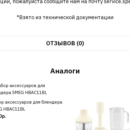
ции, пожалуйста сообщите нам на почту
service.sp
*Взято из технической документации
ОТЗЫВОВ (0)
Аналоги
р аксессуаров для блендера
КУПИТЬ
G HBAC11BL
0р.