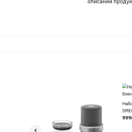
описании продук
Набо
SME
999