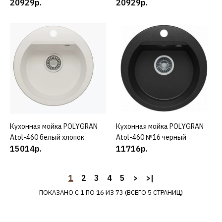
20929р.
20929р.
ДОБАВИТЬ К СРАВНЕНИЮ
ДОБАВИТЬ В ПОЖЕЛАНИЯ
POLYGRAN
Кухонная мойка
POLYGRAN Argo-460
серый
13457р.
Кухонная мойка POLYGRAN
КУПИТЬ
Кухонная мойка POLYGRAN
КУПИТЬ
Atol-460 белый хлопок
Atol-460 №16 черный
КУПИТЬ
15014р.
11716р.
ДОБАВИТЬ К СРАВНЕНИЮ
ДОБАВИТЬ В ПОЖЕЛАНИЯ
1
2
3
4
5
>
>|
ПОКАЗАНО С 1 ПО 16 ИЗ 73 (ВСЕГО 5 СТРАНИЦ)
POLYGRAN
Кухонная мойка