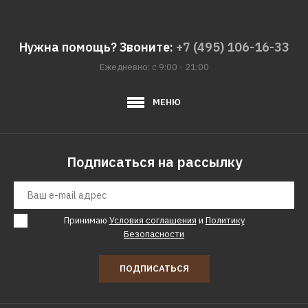
POLYGRAN Argo-460
черный
Нужна помощь? Звоните:
+7 (495) 106-16-33
13457р.
Ежедневно: с 9:00 - 21:00
КУПИТЬ
МЕНЮ
ДОБАВИТЬ К СРАВНЕНИЮ
ДОБАВИТЬ В ПОЖЕЛАНИЯ
Подписаться на рассылку
POLYGRAN
Кухонная мойка
POLYGRAN Argo-560
Принимаю
Условия соглашения
и
Политику
песочный
Безопасности
ПОДПИСАТЬСЯ
15041р.
КУПИТЬ