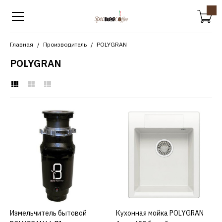
Главная
Производитель
POLYGRAN
POLYGRAN
POLYGRAN
Измельчитель бытовой
POLYGRAN bh 71
15400р.
КУПИТЬ
Измельчитель бытовой
КУПИТЬ
Кухонная мойка POLYGRAN
КУПИТЬ
ДОБАВИТЬ К СРАВНЕНИЮ