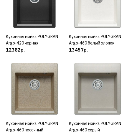
12382р.
КУПИТЬ
Кухонная мойка POLYGRAN
КУПИТЬ
Кухонная мойка POLYGRAN
КУПИТЬ
Argo-420 черная
Argo-460 белый хлопок
ДОБАВИТЬ К СРАВНЕНИЮ
12382р.
13457р.
ДОБАВИТЬ В ПОЖЕЛАНИЯ
POLYGRAN
Кухонная мойка
POLYGRAN Argo-420
серая
12382р.
КУПИТЬ
Кухонная мойка POLYGRAN
КУПИТЬ
Кухонная мойка POLYGRAN
КУПИТЬ
Argo-460 песочный
Argo-460 серый