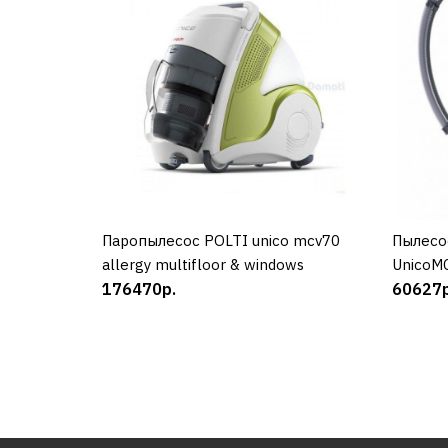
Паропылесос POLTI unico mcv70
КУПИТЬ
Пылесо
allergy multifloor & windows
UnicoM
176470р.
60627р