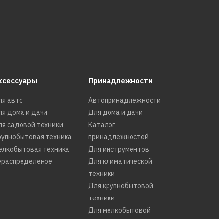
ксессуары
Принадлежности
ля авто
Автопринадлежности
ля дома и дачи
Для дома и дачи
ля садовой техники
Каталог
рупнобытовая техника
принадлежностей
елкобытовая техника
Для инструментов
ераспределеное
Для климатической
техники
Для крупнобытовой
техники
Для мелкобытовой