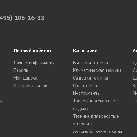
POLTI
Пароочиститель POLTI
(495) 106-16-33
vaporetto lecoaspira
fav50_multifloor
Личный кабинет
Категории
А
61730р.
Личная информация
Бытовая техника
Д
Пароль
Климатическая техника
Д
КУПИТЬ
Мои адреса
Садовая техника
Д
История заказов
Сантехника
К
ДОБАВИТЬ К СРАВНЕНИЮ
Инструменты
М
ДОБАВИТЬ В ПОЖЕЛАНИЯ
ти
Товары для спорта и
Н
отдыха
POLTI
Техника для красоты и
Пароочиститель POLTI
здоровья
vaporetto lecoaspira
Автомобильные товары