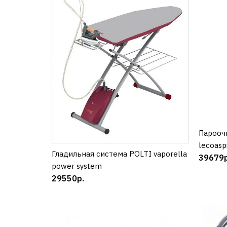
Парооч
lecoasp
Гладильная система POLTI vaporella
КУПИТЬ
39679р
power system
29550р.