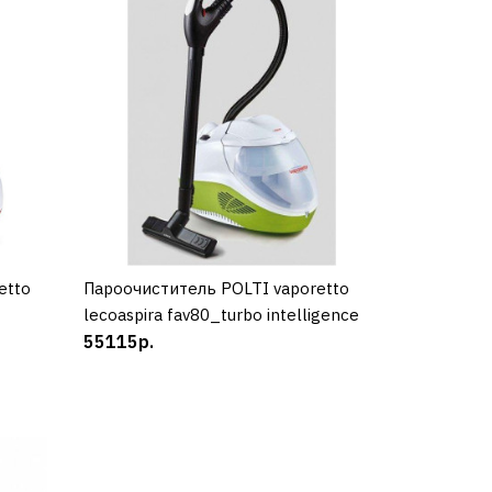
OLTI
etto
Пароочиститель POLTI vaporetto
КУПИТЬ
lecoaspira fav80_turbo intelligence
55115р.