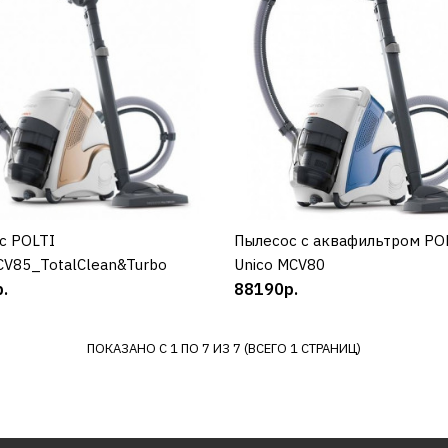
POLTI
Пароочиститель POLTI
vaporetto lecoaspira fa
с POLTI
КУПИТЬ
Пылесос с аквафильтром PO
КУПИТЬ
CV85_TotalClean&Turbo
Unico MCV80
39679р.
.
88190р.
КУПИТЬ
ПОКАЗАНО С 1 ПО 7 ИЗ 7 (ВСЕГО 1 СТРАНИЦ)
ДОБАВИТЬ К СРАВНЕНИЮ
ДОБАВИТЬ В ПОЖЕЛАНИЯ