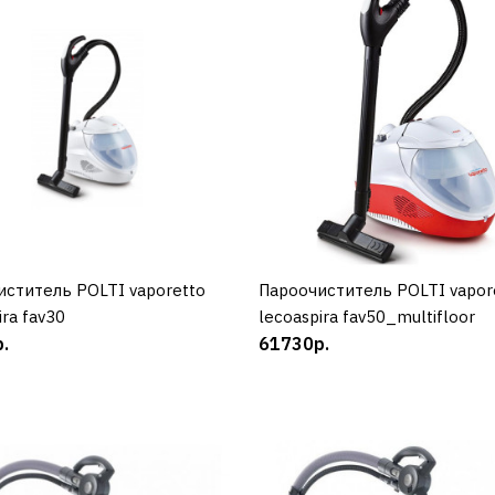
POLTI
Гладильная система P
vaporella power system
иститель POLTI vaporetto
КУПИТЬ
Пароочиститель POLTI vapor
КУПИТЬ
29550р.
ira fav30
lecoaspira fav50_multifloor
.
61730р.
КУПИТЬ
ДОБАВИТЬ К СРАВНЕНИЮ
ДОБАВИТЬ В ПОЖЕЛАНИЯ