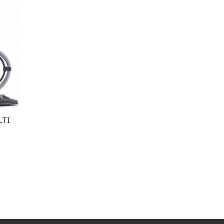
v30
LTI