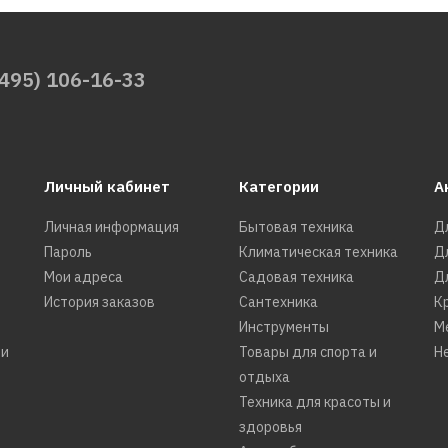
86598р.
(495) 106-16-33
КУПИТЬ
ДОБАВИТЬ К СРАВНЕНИЮ
ДОБАВИТЬ В ПОЖЕЛАНИЯ
Личный кабинет
Категории
А
Личная информация
Бытовая техника
Д
Пароль
PARTON
Климатическая техника
Д
Шнек для мотобура Pa
Мои адреса
Садовая техника
Д
История заказов
Сантехника
К
EA4F диаметр 4 (10 см
Инструменты
М
ти
Товары для спорта и
Н
отдыха
13910р.
Техника для красоты и
здоровья