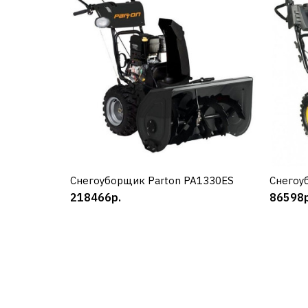
Снегоуборщик Parton PA1330ES
КУПИТЬ
Снегоу
218466р.
86598р