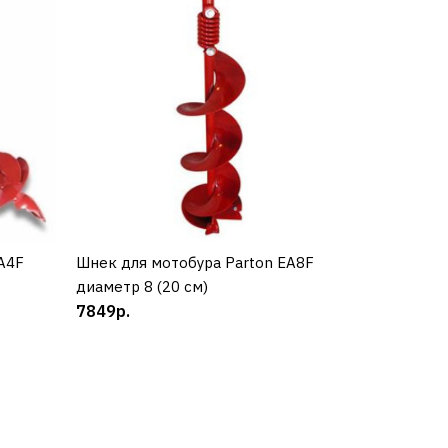
A4F
Шнек для мотобура Parton EA8F
КУПИТЬ
диаметр 8 (20 см)
7849р.