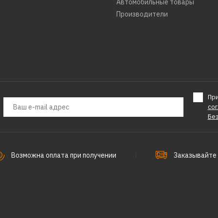
КУПИТЬ
Автомобильные товары
Производители
ДОБАВИТЬ К СРАВНЕНИЮ
ДОБАВИТЬ В ПОЖЕЛАНИЯ
PARTON
Шнек для мотобура Pa
Пр
EA8F диаметр 8 (20 см
со
Бе
7849р.
Возможна оплата при получении
Заказывайте 
КУПИТЬ
ДОБАВИТЬ К СРАВНЕНИЮ
ДОБАВИТЬ В ПОЖЕЛАНИЯ