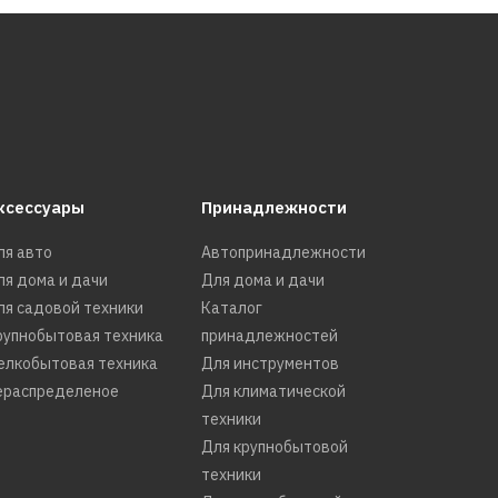
ксессуары
Принадлежности
ля авто
Автопринадлежности
ля дома и дачи
Для дома и дачи
rton
ля садовой техники
Каталог
рупнобытовая техника
принадлежностей
)
елкобытовая техника
Для инструментов
ераспределеное
Для климатической
техники
Для крупнобытовой
техники