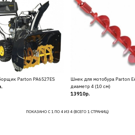
PARTON
Снегоуборщик Parton
PA1330ES
218466р.
КУПИТЬ
ДОБАВИТЬ К СРАВНЕНИЮ
борщик Parton PA6527ES
КУПИТЬ
Шнек для мотобура Parton E
КУПИТЬ
ДОБАВИТЬ В ПОЖЕЛАНИЯ
.
диаметр 4 (10 см)
13910р.
PARTON
ПОКАЗАНО С 1 ПО 4 ИЗ 4 (ВСЕГО 1 СТРАНИЦ)
Снегоуборщик Parton
PA6527ES