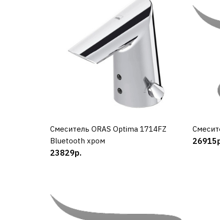
Смеситель ORAS Optima 1714FZ
КУПИТЬ
Смесит
Bluetooth хром
26915р
23829р.