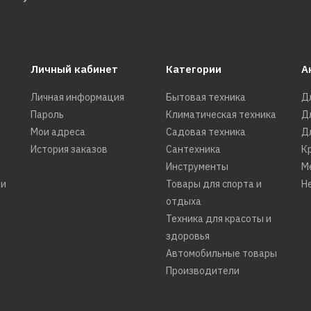
КУПИТЬ
ДОБАВИТЬ К СРАВНЕНИЮ
ДОБАВИТЬ В ПОЖЕЛАНИЯ
Личный кабинет
Категории
А
Личная информация
Бытовая техника
Д
ORAS
Пароль
Климатическая техника
Д
Смеситель ORAS Saga
Мои адреса
Садовая техника
Д
3933F хром
История заказов
Сантехника
К
Инструменты
М
ти
Товары для спорта и
Н
отдыха
32486р.
Техника для красоты и
здоровья
КУПИТЬ
Автомобильные товары
Производители
ДОБАВИТЬ К СРАВНЕНИЮ
ДОБАВИТЬ В ПОЖЕЛАНИЯ