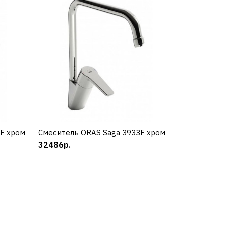
a
8F хром
Смеситель ORAS Saga 3933F хром
КУПИТЬ
32486р.
a