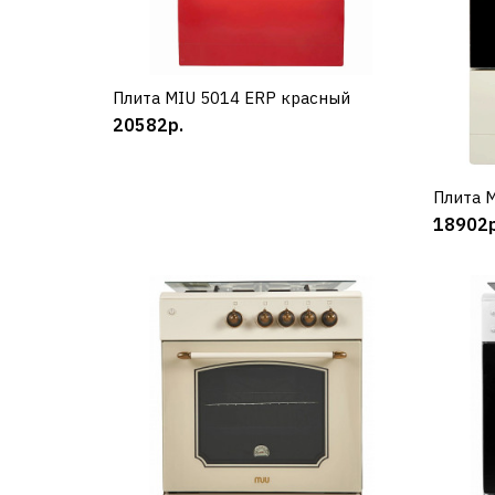
Плита MIU 5014 ERP красный
КУПИТЬ
20582р.
Плита 
18902р