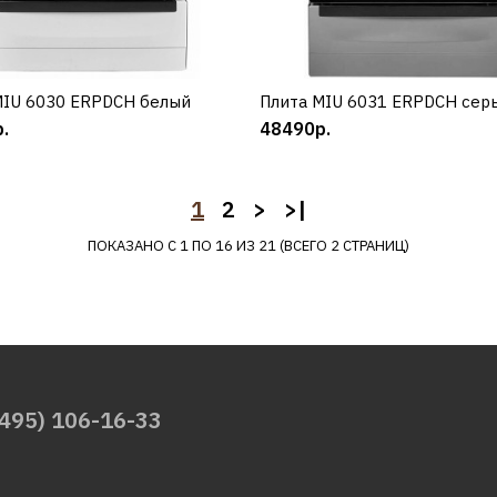
ДОБАВИТЬ К СРАВНЕНИЮ
ДОБАВИТЬ В ПОЖЕЛАНИЯ
MIU 6030 ЕRPDCH белый
КУПИТЬ
Плита MIU 6031 ЕRPDCH сер
КУПИТЬ
.
48490р.
1
2
>
>|
MIU
ПОКАЗАНО С 1 ПО 16 ИЗ 21 (ВСЕГО 2 СТРАНИЦ)
Плита MIU 5012 ERP
коричневый
39870р.
(495) 106-16-33
КУПИТЬ