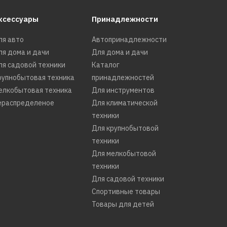
ксессуары
Принадлежности
ля авто
Автопринадлежности
ля дома и дачи
Для дома и дачи
ля садовой техники
Каталог
К
рупнобытовая техника
принадлежностей
елкобытовая техника
Для инструментов
ераспределеное
Для климатической
техники
Для крупнобытовой
техники
Для мелкобытовой
техники
Для садовой техники
Спортивные товары
Товары для детей