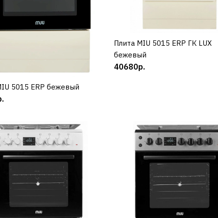
ДОБАВИТЬ К СРАВНЕНИЮ
ДОБАВИТЬ В ПОЖЕЛАНИЯ
Плита MIU 5015 ERP ГК LUX
КУПИТЬ
бежевый
40680р.
MIU 5015 ERP бежевый
КУПИТЬ
.
MIU
Плита MIU 5010 ERP Г
LUX белая
21516р.
КУПИТЬ