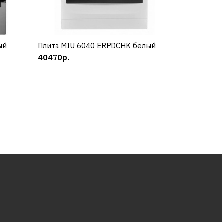
ый
Плита MIU 6040 ЕRPDCHK белый
КУПИТЬ
40470р.