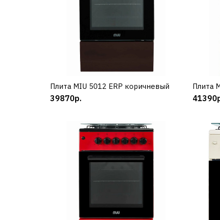
Плита MIU 5012 ERP коричневый
КУПИТЬ
Плита 
39870р.
41390р