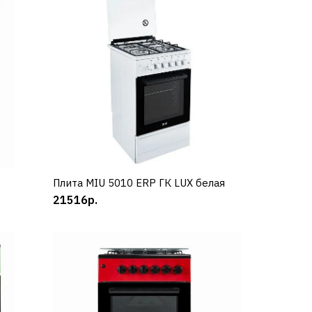
U
Плита MIU 5010 ERP ГК LUX белая
КУПИТЬ
21516р.
U