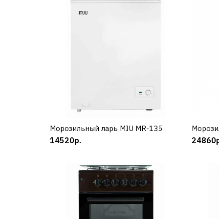
Морозильный ларь MIU MR-135
КУПИТЬ
Морози
14520р.
24860р