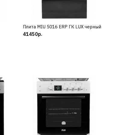
Плита MIU 5016 ERP ГК LUX черный
КУПИТЬ
41450р.
К