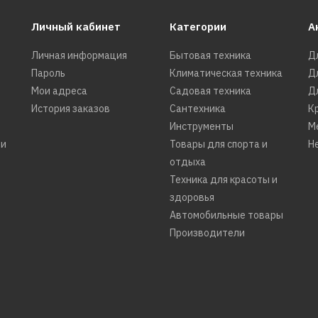
ДОБАВИТЬ К СРАВНЕНИЮ
ДОБАВИТЬ В ПОЖЕЛАНИЯ
Личный кабинет
Категории
А
Личная информация
Бытовая техника
Д
Пароль
Климатическая техника
Д
MIU
Мои адреса
Садовая техника
Д
Плита MIU 5013 ERP Г
История заказов
Сантехника
К
LUX зеленый
Инструменты
М
ти
Товары для спорта и
Н
отдыха
Техника для красоты и
41390р.
здоровья
Автомобильные товары
КУПИТЬ
Производители
ДОБАВИТЬ К СРАВНЕНИЮ
ДОБАВИТЬ В ПОЖЕЛАНИЯ