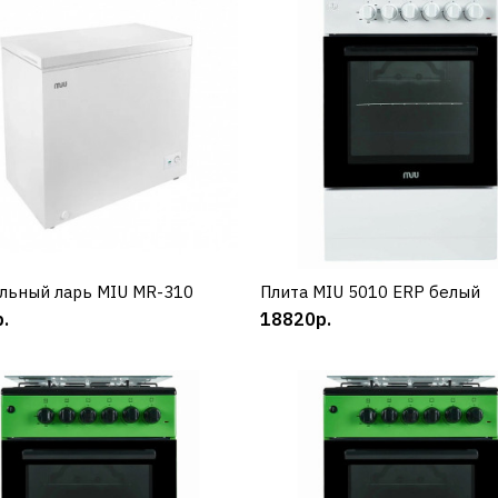
MIU
Морозильный ларь MI
MR-135
14520р.
КУПИТЬ
ДОБАВИТЬ К СРАВНЕНИЮ
льный ларь MIU MR-310
КУПИТЬ
Плита MIU 5010 ERP белый
КУПИТЬ
ДОБАВИТЬ В ПОЖЕЛАНИЯ
.
18820р.
MIU
Морозильный ларь MI
MR-310