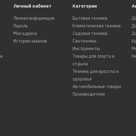
Личный кабинет
Категории
А
227430р.
Личная информация
Бытовая техника
Д
Пароль
Климатическая техника
Д
КУПИТЬ
Мои адреса
Садовая техника
Д
История заказов
Сантехника
К
ДОБАВИТЬ К СРАВНЕНИЮ
Инструменты
М
ДОБАВИТЬ В ПОЖЕЛАНИЯ
ти
Товары для спорта и
Н
отдыха
Техника для красоты и
MIELE
Вакуумный упаковщик
здоровья
Автомобильные товары
MIELE EVS 7010 Pearlbe
Производители
343970р.
КУПИТЬ