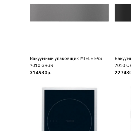
Вакуумный упаковщик MIELE EVS
КУПИТЬ
Вакуум
7010 GRGR
7010 O
314930р.
227430