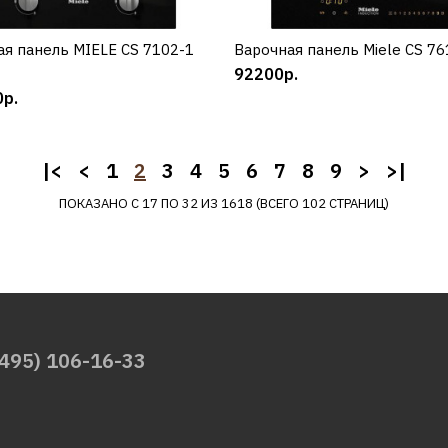
MIELE
Вакуумный упаковщик
ая панель MIELE CS 7102-1
КУПИТЬ
Варочная панель Miele CS 76
КУПИТЬ
MIELE EVS 7010 GRGR
92200р.
р.
314930р.
|<
<
1
2
3
4
5
6
7
8
9
>
>|
ПОКАЗАНО С 17 ПО 32 ИЗ 1618 (ВСЕГО 102 СТРАНИЦ)
КУПИТЬ
ДОБАВИТЬ К СРАВНЕНИЮ
ДОБАВИТЬ В ПОЖЕЛАНИЯ
(495) 106-16-33
MIELE
Вакуумный упаковщик
MIELE EVS 7010 OBSW