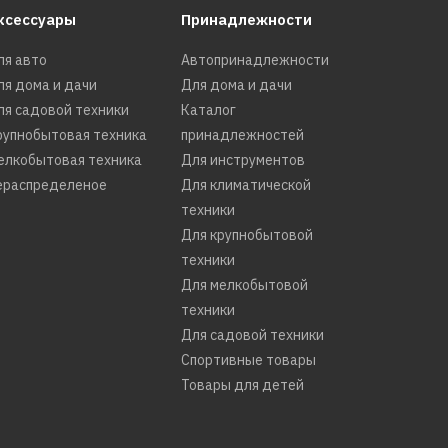
ксессуары
Принадлежности
ля авто
Автопринадлежности
ля дома и дачи
Для дома и дачи
ля садовой техники
Каталог
рупнобытовая техника
принадлежностей
елкобытовая техника
Для инструментов
ераспределеное
Для климатической
техники
Для крупнобытовой
техники
Для мелкобытовой
ige
техники
Для садовой техники
Спортивные товары
Товары для детей