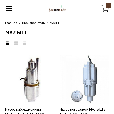
Главная
Производитель
МАЛЫШ
МАЛЫШ
МАЛЫШ
Насос вибрационный
МАЛЫШ м бв0,12-40 32 м
7148р.
КУПИТЬ
Насос вибрационный
КУПИТЬ
Насос погружной МАЛЫШ 3
КУПИТЬ
ДОБАВИТЬ К СРАВНЕНИЮ