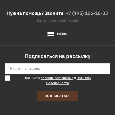
7331р.
Нужна помощь? Звоните:
+7 (495) 106-16-33
КУПИТЬ
Ежедневно: с 9:00 - 21:00
ДОБАВИТЬ К СРАВНЕНИЮ
ДОБАВИТЬ В ПОЖЕЛАНИЯ
МЕНЮ
МАЛЫШ
Погружной насос МАЛЫШ
Подписаться на рассылку
м бв0,12-40 40 м
6419р.
Принимаю
Условия соглашения
и
Политику
Безопасности
КУПИТЬ
ПОДПИСАТЬСЯ
ДОБАВИТЬ К СРАВНЕНИЮ
ДОБАВИТЬ В ПОЖЕЛАНИЯ