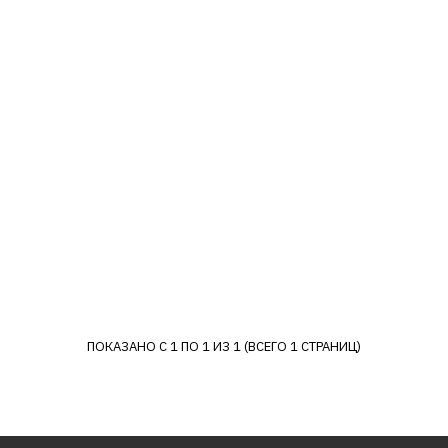
LARA
Гейзерная кофеварка 
LR06-72
16290р.
КУПИТЬ
ДОБАВИТЬ К СРАВНЕНИЮ
ДОБАВИТЬ В ПОЖЕЛАНИЯ
ПОКАЗАНО С 1 ПО 1 ИЗ 1 (ВСЕГО 1 СТРАНИЦ)