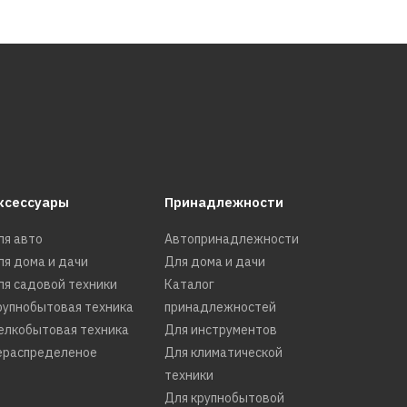
ксессуары
Принадлежности
ля авто
Автопринадлежности
ля дома и дачи
Для дома и дачи
ля садовой техники
Каталог
рупнобытовая техника
принадлежностей
елкобытовая техника
Для инструментов
ераспределеное
Для климатической
техники
Для крупнобытовой