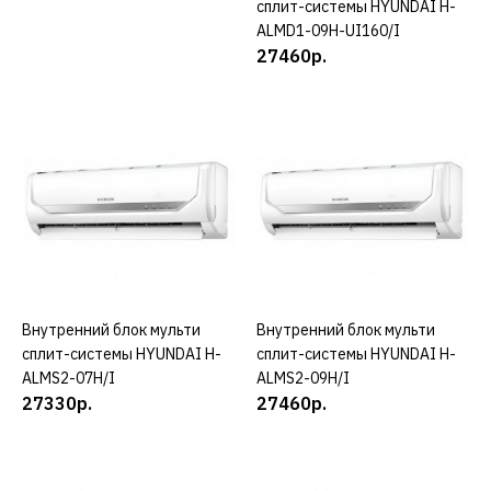
сплит-системы HYUNDAI H-
AMS 07
ALMD1-09H-UI160/I
27460р.
15900р.
КУПИТЬ
ДОБАВИТЬ К СРАВНЕНИЮ
ДОБАВИТЬ В ПОЖЕЛАНИЯ
TORUS
Внутренний блок TORUS
AMS 09
Внутренний блок мульти
КУПИТЬ
Внутренний блок мульти
КУПИТЬ
сплит-системы HYUNDAI H-
сплит-системы HYUNDAI H-
ALMS2-07H/I
ALMS2-09H/I
16500р.
27330р.
27460р.
КУПИТЬ