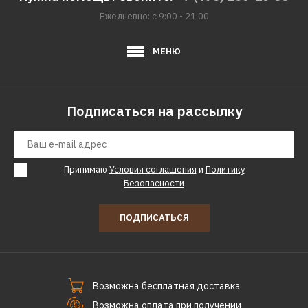
H-ALMS2-12H/I
Ежедневно: с 9:00 - 21:00
39090р.
МЕНЮ
КУПИТЬ
Подписаться на рассылку
ДОБАВИТЬ К СРАВНЕНИЮ
ДОБАВИТЬ В ПОЖЕЛАНИЯ
HYUNDAI
Принимаю
Условия соглашения
и
Политику
Внутренний блок мульти
Безопасности
сплит-системы HYUNDAI
H-ALMS2-18H/I
ПОДПИСАТЬСЯ
39780р.
Возможна бесплатная доставка
КУПИТЬ
Возможна оплата при получении