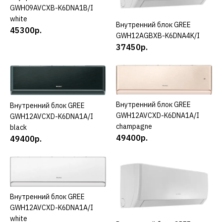
AERONIK ASI-12ILK3
GWH09AVCXB-K6DNA1B/I
white
Внутренний блок GREE
КУПИТЬ
45300р.
GWH12AGBXB-K6DNA4K/I
18400р.
37450р.
КУПИТЬ
ДОБАВИТЬ К СРАВНЕНИЮ
ДОБАВИТЬ В ПОЖЕЛАНИЯ
Внутренний блок GREE
КУПИТЬ
Внутренний блок GREE
КУПИТЬ
GWH12AVCXD-K6DNA1A/I
GWH12AVCXD-K6DNA1A/I
AERONIK
champagne
black
Внутренний блок
49400р.
49400р.
AERONIK ASI-18ILK2
22600р.
Внутренний блок GREE
КУПИТЬ
КУПИТЬ
GWH12AVCXD-K6DNA1A/I
white
ДОБАВИТЬ К СРАВНЕНИЮ