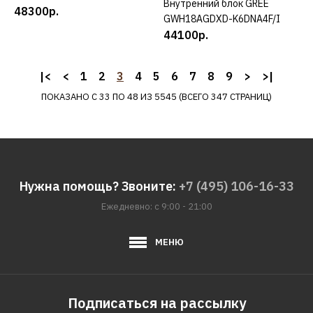
Внутренний блок GREE
КУПИТЬ
48300р.
ДОБАВИТЬ В ПОЖЕЛАНИЯ
GWH18AGDXD-K6DNA4F/I
44100р.
AERONIK
Внутренний блок
|<
<
1
2
3
4
5
6
7
8
9
>
>|
AERONIK ASI-18ILK3
ПОКАЗАНО С 33 ПО 48 ИЗ 5545 (ВСЕГО 347 СТРАНИЦ)
27700р.
КУПИТЬ
Нужна помощь? Звоните:
+7 (495) 106-16-33
ДОБАВИТЬ К СРАВНЕНИЮ
Ежедневно: с 9:00 - 21:00
ДОБАВИТЬ В ПОЖЕЛАНИЯ
МЕНЮ
GREE
Внутренний блок GREE
GWH09AGAXA-K6DNA4D/I
Подписаться на рассылку