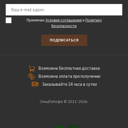
35700р.
Принимаю
Условия соглашения
и
Политику
КУПИТЬ
Безопасности
ДОБАВИТЬ К СРАВНЕНИЮ
ПОДПИСАТЬСЯ
ДОБАВИТЬ В ПОЖЕЛАНИЯ
GREE
Внутренний блок GREE
GWH09AVCXB-K6DNA1B/I
Возможна бесплатная доставка
black
Возможна оплата при получении
Заказывайте 24 часа в сутки
47400р.
СпецПоКофе © 2011-2026.
КУПИТЬ
ДОБАВИТЬ К СРАВНЕНИЮ
ДОБАВИТЬ В ПОЖЕЛАНИЯ