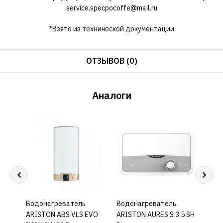
service.specpocoffe@mail.ru
*Взято из технической документации
ОТЗЫВОВ (0)
Аналоги
Водонагреватель
КУПИТЬ
Водонагреватель
КУПИТЬ
Водо
ARISTON ABS VLS EVO
ARISTON AURES S 3.5 SH
ARIS