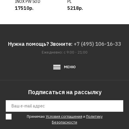
INOX PW 50 D
PL
PW 5
17510р.
5218р.
132
Нужна помощь? Звоните:
+7 (495) 106-16-33
Ежедневно: с 9:00 - 21:00
МЕНЮ
Подписаться на рассылку
Принимаю
Условия соглашения
и
Политику
Безопасности