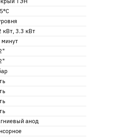
крый ТЭН
5°С
уровня
2 кВт, 3.3 кВт
 минут
2"
2"
бар
ть
ть
ть
ть
гниевый анод
нсорное