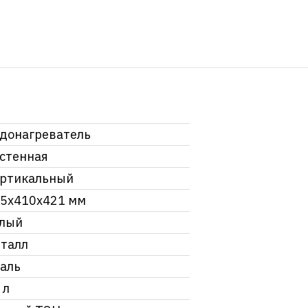
донагреватель
стенная
ртикальный
5х410х421 мм
лый
талл
аль
 л