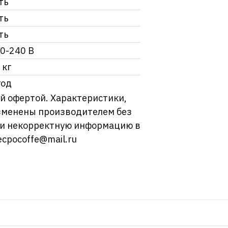
ть
ть
ть
0-240 В
 кг
год
й офертой. Характеристики,
изменены производителем без
ли некорректную информацию в
ecpocoffe@mail.ru