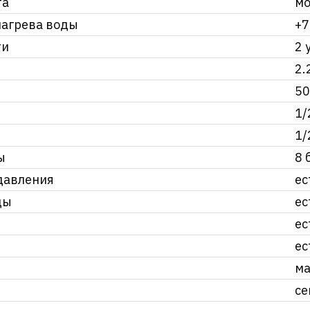
та
мо
нагрева воды
+7
ти
2 
2.
50
1/
1/
ы
8 
давления
ес
ды
ес
ес
ес
ма
се