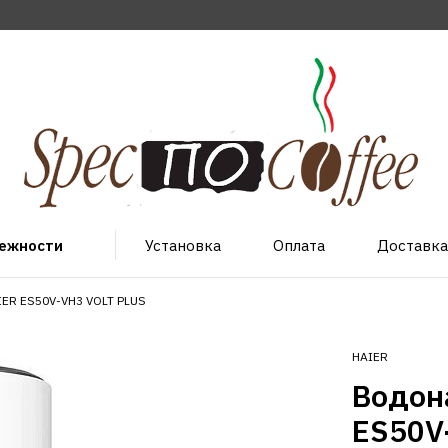
лежности
Установка
Оплата
Доставка
IER ES50V-VH3 VOLT PLUS
HAIER
Водон
ES50V