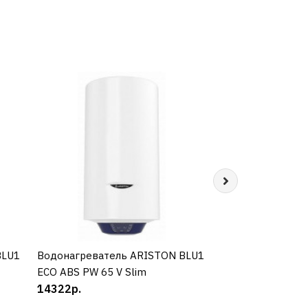
BLU1
Водонагреватель ARISTON BLU1
КУПИТЬ
Водонагревател
КУП
ECO ABS PW 65 V Slim
ECO ABS PW 80 V
14322р.
14179р.