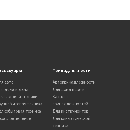
ксессуары
Принадлежности
ля авто
Автопринадлежности
ля дома и дачи
Для дома и дачи
ля садовой техники
Каталог
рупнобытовая техника
принадлежностей
елкобытовая техника
Для инструментов
ераспределеное
Для климатической
техники