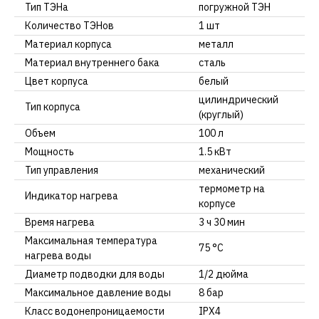
Тип ТЭНа
погружной ТЭН
Количество ТЭНов
1 шт
Материал корпуса
металл
Материал внутреннего бака
сталь
Цвет корпуса
белый
цилиндрический
Тип корпуса
(круглый)
Объем
100 л
Мощность
1.5 кВт
Тип управления
механический
термометр на
Индикатор нагрева
корпусе
Время нагрева
3 ч 30 мин
Максимальная температура
75 °С
нагрева воды
Диаметр подводки для воды
1/2 дюйма
Максимальное давление воды
8 бар
Класс водонепроницаемости
IPX4