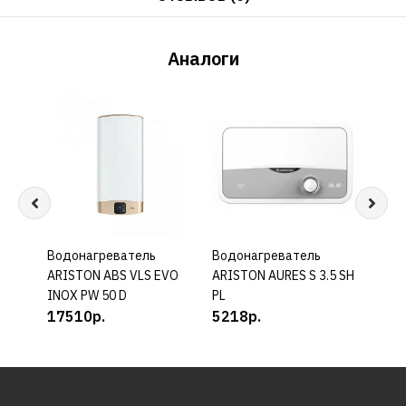
Аналоги
Водонагреватель
КУПИТЬ
Водонагреватель
КУПИТЬ
Водо
ARISTON ABS VLS EVO
ARISTON AURES S 3.5 SH
ARIS
INOX PW 50 D
PL
PW 5
17510р.
5218р.
132